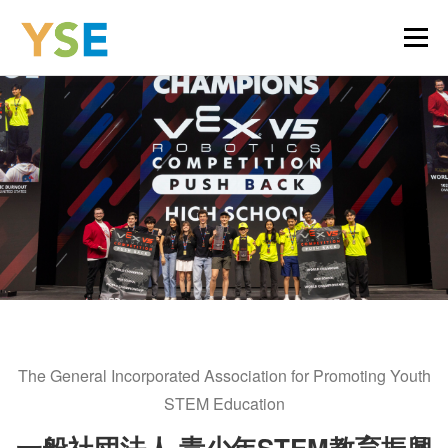
コ
メニュ
ン
テ
ン
HOME
EVENTS
PROJECT
GOAL
ツ
へ
ス
VEX ROBOTICS
TEAM
VOLUNTEER
キ
ッ
プ
SPONSOR
ABOUT US
CONTACT
The General Incorporated Association for Promoting Youth
STEM Education
一般社団法人 青少年STEM教育振興