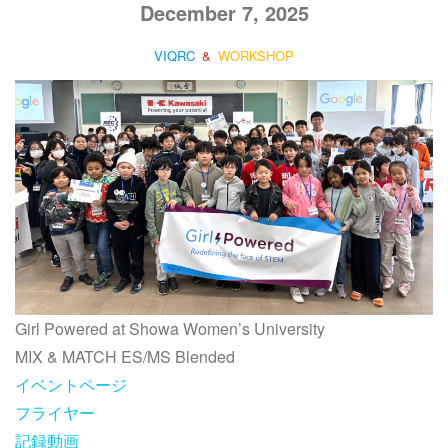
December 7, 2025
VIQRC
&
WORKSHOP
Girl Powered at Showa Women’s University
MIX & MATCH ES/MS Blended
イベントページ
フライヤー
記録動画